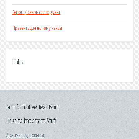
Герои 3 сезон стс торрент
Презентация на тему кексы
Links
An Informative Text Blurb
Links to Important Stuff
Архимаг аудиокнига