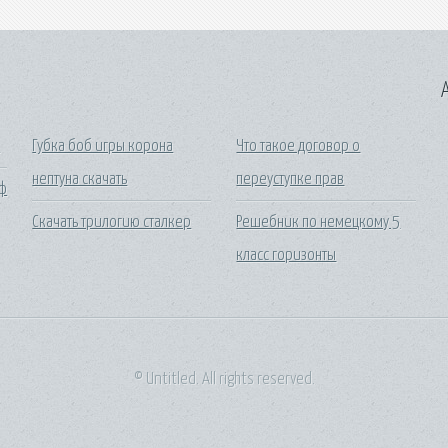
A
ы
Губка боб игры корона
Что такое договор о
нептуна скачать
переуступке прав
йф
Скачать трилогию сталкер
Решебник по немецкому 5
класс горизонты
© Untitled. All rights reserved.