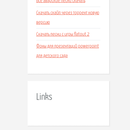
Все аварские песни скачать
Скачать скайп через торрент новую
версию
Скачать песни с игры flatout 2
Фоны для презентаций powerpoint
для детского сада
Links