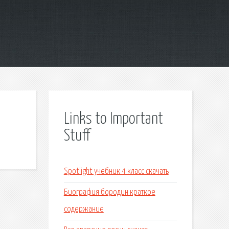
Links to Important
Stuff
Spotlight учебник 4 класс скачать
Биография бородин краткое
содержание