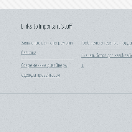
Links to Important Stuff
Заявление в жкх по ремонту
Гроб нечего терять аккорд
балкона
Скачать ботов для халф ла
Современные дизайнеры
1
одежды презентация