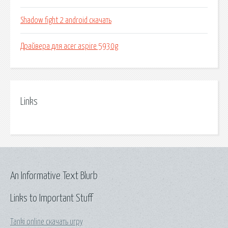
Shadow fight 2 android скачать
Драйвера для acer aspire 5930g
Links
An Informative Text Blurb
Links to Important Stuff
Tanki online скачать игру