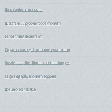
Игры барби агент скачать
Дискотека 80 русские торрент скачать
Белое платья песня текст
Окружность и круг 2 класс презентация пнш
Greatest hits the ultimate collection bon jovi
Cs go singleplayer скачать торрент
Драйвер acer al1916