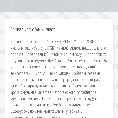
Словарь по обж 7 класс
>Главная > новое на сайте ОБЖ > МПГУ > Учитель ОБЖ -
Учитель года > Учитель ОБЖ - лучший учитель национального
проекта "Образование". В этом учебном году Вы продолжите
обучение по предмету ОБЖ 7 класс. В первом видео уроке Вы
узнаете как провести защиту населения от последствий
землетрясений. Слайд 1. Тема: Оползни, обвалы, селевые
потоки. Чрезвычайные ситуации природного характера 7
класс. Словарь музыкальных терминов будет полезен на
уроках музыки в качестве методического пособия для
учеников и учителя. Есть учебник по русскому языку 5 класс
ладышская или ладыжская Учебник по математике.
Видеоуроки по ОБЖ, мультфильмы, учебные и
документальные видео по пожарной, криминальной