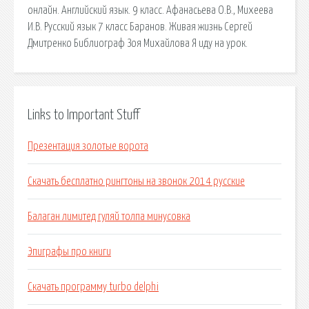
онлайн. Английский язык. 9 класс. Афанасьева О.В., Михеева
И.В. Русский язык 7 класс Баранов. Живая жизнь Сергей
Дмитренко Библиограф Зоя Михайлова Я иду на урок.
Links to Important Stuff
Презентация золотые ворота
Скачать бесплатно рингтоны на звонок 2014 русские
Балаган лимитед гуляй толпа минусовка
Эпиграфы про книги
Скачать программу turbo delphi