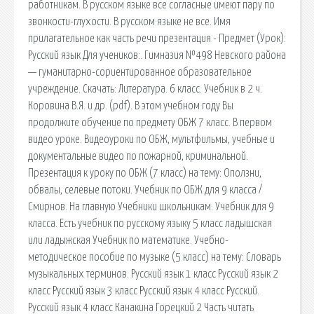
работникам. В русском языке все согласные имеют пару по
звонкости-глухости. В русском языке не все. Имя
прилагательное как часть речи презентация - Предмет (Урок):
Русский язык Для учеников:. Гимназия №498 Невского района
— гуманитарно-сориентированное образовательное
учреждение. Скачать: Литература. 6 класс. Учебник в 2 ч.
Коровина В.Я. и др. (pdf). В этом учебном году Вы
продолжите обучение по предмету ОБЖ 7 класс. В первом
видео уроке. Видеоуроки по ОБЖ, мультфильмы, учебные и
документальные видео по пожарной, криминальной.
Презентация к уроку по ОБЖ (7 класс) на тему: Оползни,
обвалы, селевые потоки. Учебник по ОБЖ для 9 класса /
Смирнов. На главную Учебники школьникам. Учебник для 9
класса. Есть учебник по русскому языку 5 класс ладышская
или ладыжская Учебник по математике. Учебно-
методическое пособие по музыке (5 класс) на тему: Словарь
музыкальных терминов. Русский язык 1 класс Русский язык 2
класс Русский язык 3 класс Русский язык 4 класс Русский.
Русский язык 4 класс Канакина Горецкий 2 Часть читать