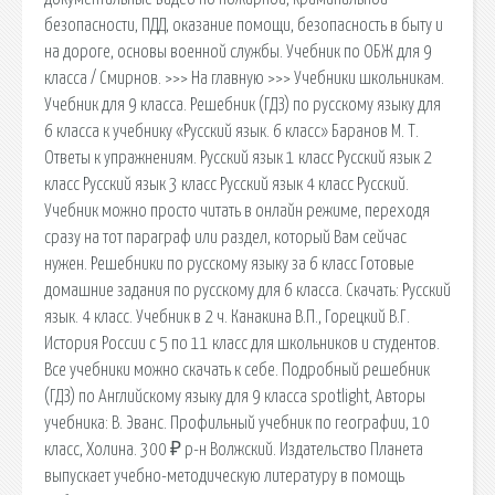
безопасности, ПДД, оказание помощи, безопасность в быту и
на дороге, основы военной службы. Учебник по ОБЖ для 9
класса / Смирнов. >>> На главную >>> Учебники школьникам.
Учебник для 9 класса. Решебник (ГДЗ) по русскому языку для
6 класса к учебнику «Русский язык. 6 класс» Баранов М. Т.
Ответы к упражнениям. Русский язык 1 класс Русский язык 2
класс Русский язык 3 класс Русский язык 4 класс Русский.
Учебник можно просто читать в онлайн режиме, переходя
сразу на тот параграф или раздел, который Вам сейчас
нужен. Решебники по русскому языку за 6 класс Готовые
домашние задания по русскому для 6 класса. Скачать: Русский
язык. 4 класс. Учебник в 2 ч. Канакина В.П., Горецкий В.Г.
История России с 5 по 11 класс для школьников и студентов.
Все учебники можно скачать к себе. Подробный решебник
(ГДЗ) по Английскому языку для 9 класса spotlight, Авторы
учебника: В. Эванс. Профильный учебник по географии, 10
класс, Холина. 300 ₽ р-н Волжский. Издательство Планета
выпускает учебно-методическую литературу в помощь