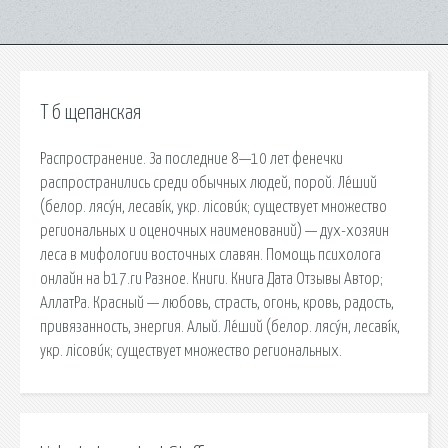
Т б щепанская
Распространение. За последние 8—10 лет фенечки
распространились среди обычных людей, порой. Ле́ший
(белор. лясу́н, лесаві́к, укр. лісови́к; существует множество
региональных и оценочных наименований) — дух-хозяин
леса в мифологии восточных славян. Помощь психолога
онлайн на b17.ru Разное. Книги. Книга Дата Отзывы Автор;
АллатРа. Красный — любовь, страсть, огонь, кровь, радость,
привязанность, энергия. Алый. Ле́ший (белор. лясу́н, лесаві́к,
укр. лісови́к; существует множество региональных.