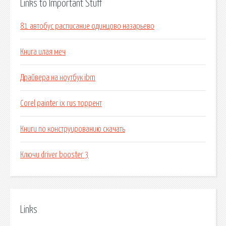
Links to Important Stuff
81 автобус расписание одинцово назарьево
Книга илая меч
Драйвера на ноутбук ibm
Corel painter ix rus торрент
Книги по конструированию скачать
Ключи driver booster 3
Links