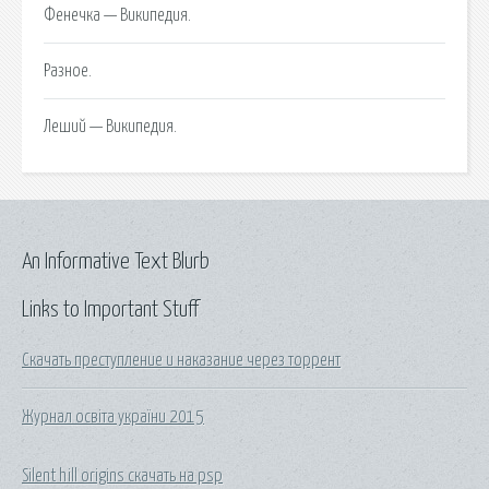
Фенечка — Википедия.
Разное.
Леший — Википедия.
An Informative Text Blurb
Links to Important Stuff
Скачать преступление и наказание через торрент
Журнал освіта україни 2015
Silent hill origins скачать на psp