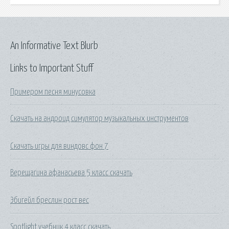
An Informative Text Blurb
Links to Important Stuff
Примером песня минусовка
Скачать на андроид симулятор музыкальных инструментов
Скачать игры для виндовс фон 7
Верещагина афанасьева 5 класс скачать
Эбигейл бреслин рост вес
Spotlight учебник 4 класс скачать