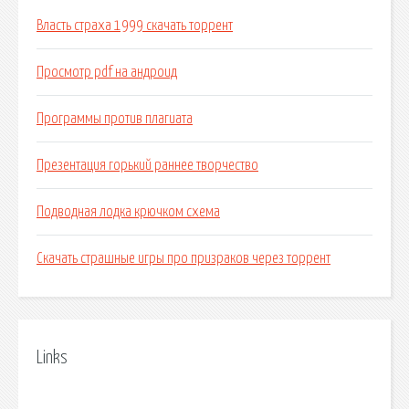
Власть страха 1999 скачать торрент
Просмотр pdf на андроид
Программы против плагиата
Презентация горький раннее творчество
Подводная лодка крючком схема
Скачать страшные игры про призраков через торрент
Links