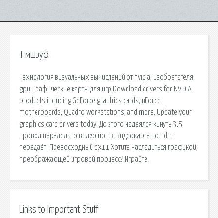
Т мшвуф
Технология визуальных вычислений от nvidia, изобретателя
gpu. Графические карты для игр Download drivers for NVIDIA
products including GeForce graphics cards, nForce
motherboards, Quadro workstations, and more. Update your
graphics card drivers today. До этого надеялся кинуть 3,5
провод паралельно видео но т.к. видеокарта по Hdmi
передаёт. Превосходный dx11 Хотите насладиться графикой,
преображающей игровой процесс? Играйте.
Links to Important Stuff