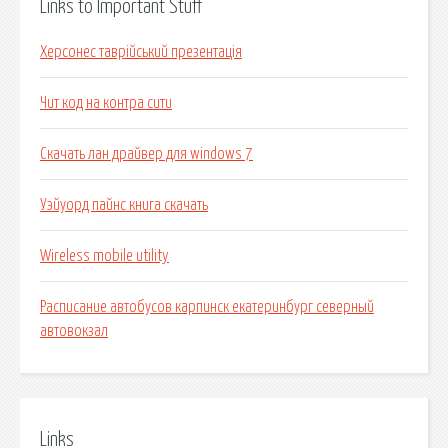
Links to Important Stuff
Херсонес таврійський презентація
Чит код на контра сити
Скачать лан драйвер для windows 7
Уэйуорд пайнс книга скачать
Wireless mobile utility
Расписание автобусов карпинск екатеринбург северный
автовокзал
Links