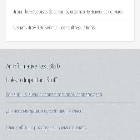
Игры The Escapists бесплатно, играть в Зе Эскейпист онлайн.
Скачать Игру З Эс Кейпис - consultregulations.
An Informative Text Blurb
Links to Important Stuff
Романтик значение слова в толковом словаре даля
Для чего мы дышим презентация 4 класс
План работы с родителями 5 класс скачать