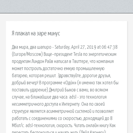
Я плакал на заре минус
Два мира, два шапиро - Saturday, April 27, 2019 at 06:47:38
(Europe/Moscow) Вице–президент Tesla по энергетическим
продуктам Линдон Райв написал в Твиттере, что компания
может построить достаточно емкую промышленную
батарею, которая решит. Здравствуйте, дорогие друзья,
добрый вечер! В программе «Оди́н» (я именно так хотел бы
поставить ударение) Дмитрий Быков с вами, во всяком
случае, на ближайшие два часа. adsl - это технология
несимметричного доступа к Интернету. Она по своей
структуре является асимметричной системой и позволяет
работать с соединениями со скоростью, доходящей до 8
Мбит/с. adsl-технология, скорость. Читать онлайн книгу Как
перестать беспокоиться и начать жить (Дейл Карнеги):