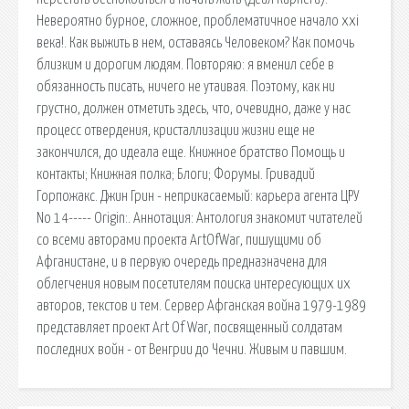
Невероятно бурное, сложное, проблематичное начало xxi
века!. Как выжить в нем, оставаясь Человеком? Как помочь
близким и дорогим людям. Повторяю: я вменил себе в
обязанность писать, ничего не утаивая. Поэтому, как ни
грустно, должен отметить здесь, что, очевидно, даже у нас
процесс отвердения, кристаллизации жизни еще не
закончился, до идеала еще. Книжное братство Помощь и
контакты; Книжная полка; Блоги; Форумы. Гривадий
Горпожакс. Джин Грин - неприкасаемый: карьера агента ЦРУ
No 14----- Origin:. Аннотация: Антология знакомит читателей
со всеми авторами проекта ArtOfWar, пишущими об
Афганистане, и в первую очередь предназначена для
облегчения новым посетителям поиска интересующих их
авторов, текстов и тем. Сервер Афганская война 1979-1989
представляет проект Art Of War, посвященный солдатам
последних войн - от Венгрии до Чечни. Живым и павшим.