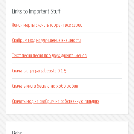
Links to Important Stuff
Линия марты скачать торрент все серии
Скайрим мод на улучшение внешности
Текст песни песня про двух джентльменов
Скачать игру gang beasts 0 1 5
Скачать книги бесплатно хобб робин
Скачать мод на скайрим на собственную гильдию