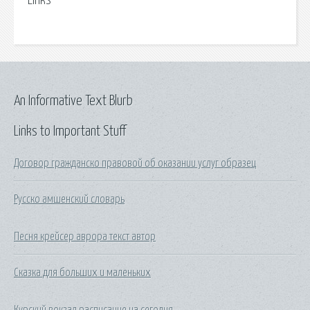
Links
An Informative Text Blurb
Links to Important Stuff
Договор гражданско правовой об оказании услуг образец
Русско амшенский словарь
Песня крейсер аврора текст автор
Сказка для больших и маленьких
Курский вокзал расписание на сегодня