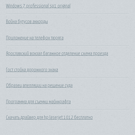
Windows 7 professional sp1 original
Война бутусов аккорды
Приложение на телефон тюряга
Ярославский вокзал багажное отделение схема проезда
Гост стойка дорожного знака
Образец апелляции на решение суда
Программа для съемки майнкрафта
Скачать драйвер для hp laserjet 1012 бесплатно