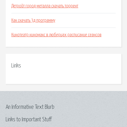
Детройт город металла скачать торрент
Как скачать 3д программу
Кинотеатр киномакс в люберцах расписание сеансов
Links
An Informative Text Blurb
Links to Important Stuff