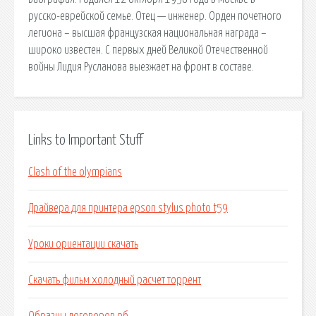
русско-еврейской семье. Отец — инженер. Орден почетного
легиона – высшая французская национальная награда –
широко известен. С первых дней Великой Отечественной
войны Лидия Русланова выезжает на фронт в составе.
Links to Important Stuff
Clash of the olympians
Драйвера для принтера epson stylus photo t59
Уроки ориентации скачать
Скачать фильм холодный расчет торрент