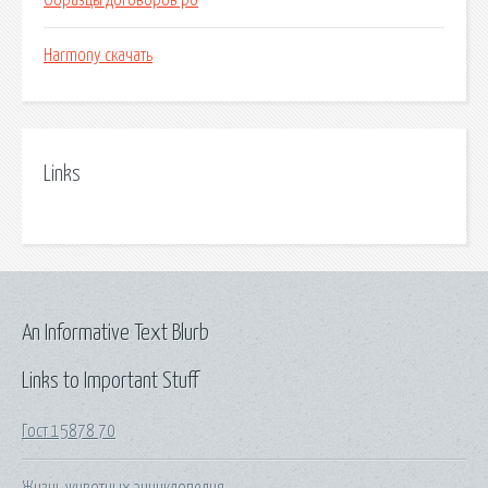
Образцы договоров рб
Harmony скачать
Links
An Informative Text Blurb
Links to Important Stuff
Гост 15878 70
Жизнь животных энциклопедия