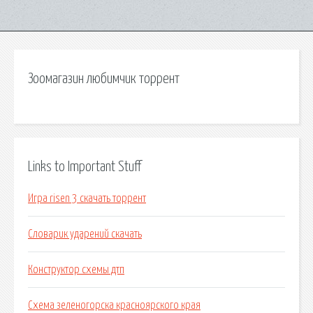
Зоомагазин любимчик торрент
Links to Important Stuff
Игра risen 3 скачать торрент
Словарик ударений скачать
Конструктор схемы дтп
Схема зеленогорска красноярского края