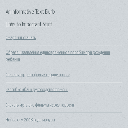
An Informative Text Blurb
Links to Important Stuff
Смарт чит скачать
Образец заявления единовременное пособие при рождении
ребенка
Скачать торрент фильм сердце ангела
Запсибкомбанк руководство тюмень
Скачать мультики фильмы через торрент
Honda cr v 2008 года минусы