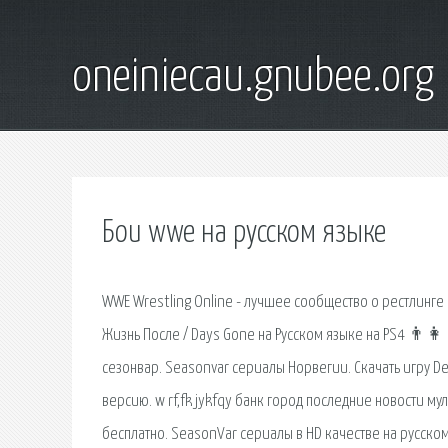
oneiniecau.gnubee.org
Бои wwe на русском языке
WWE Wrestling Online - лучшее сообщество о рестлинг
Жизнь После / Days Gone на Русском языке на PS4 👨‍
сезонвар. Seasonvar сериалы Норвегии. Скачать игру De
версию. w rf,fk jykfqy банк город последние новости м
бесплатно. SeasonVar сериалы в HD качестве на русском