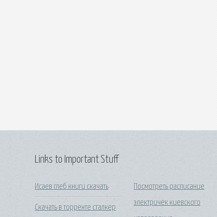
Links to Important Stuff
Исаев глеб книги скачать
Посмотреть расписание
электричек киевского
Скачать в торренте сталкер