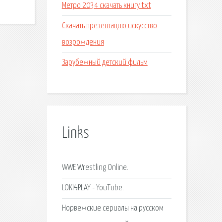
Метро 2034 скачать книгу txt
Скачать презентацию искусство
возрождения
Зарубежный детский фильм
Links
WWE Wrestling Online.
LOKIϟPLAY - YouTube.
Норвежские сериалы на русском