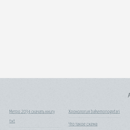
A
Метро 2034 скачать книгу
Хронология bakemonogatari
txt
Что такое схема