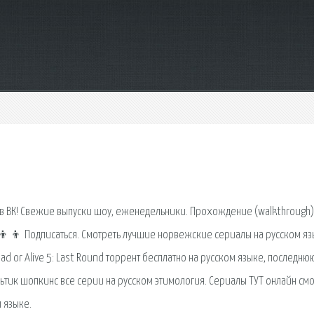
е в ВК! Свежие выпуски шоу, еженедельники. Прохождение (walkthrough)
‍👦‍👦 Подписаться. Смотреть лучшие норвежские сериалы на русском яз
ad or Alive 5: Last Round торрент бесплатно на русском языке, последню
ультик шопкинс все серии на русском этимология. Сериалы ТУТ онлайн см
 языке.