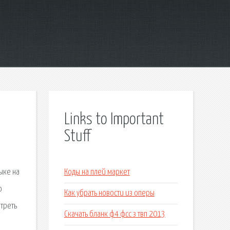
Links to Important
Stuff
ыке на
Коды на плей маркет
ю
Как убрать новости из оперы
отреть
Скачать бланк ф4 фсс з твп 2013