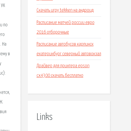
 УК
Скачать игру tekken на андроид
Расписание матчей россии евро
и по
2016 отборочные
его
Расписание автобусов карпинск
. На
екатеринбург северный автовокзал
тему в
у
Драйвер для принтера epson
с):
cx4300 скачать бесплатно
жется,
Ж.
твия
Links