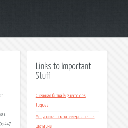
Links to Important
Stuff
ся.
Снежная битва la guerre des
tuques
ка и
Минусовка ты моя валерия и анна
06 447
шульгина