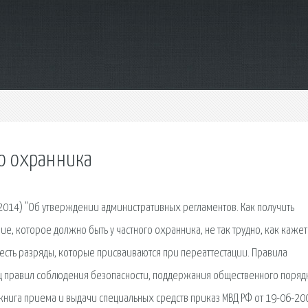
го охранника
2.2014) "Об утверждении административных регламентов. Как получить
ие, которое должно быть у частного охранника, не так трудно, как кажет
есть разряды, которые присваиваются при переаттестации. Правила
ц правил соблюдения безопасности, поддержания общественного поряд
нига приема и выдачи специальных средств приказ МВД РФ от 19-06-20