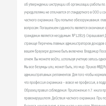
об утверждении инструкции об организации работы по
учредителями не отличается от стандартного в ООО и со
частного охранника. При попытке обезоруживания. гла
вопросам. Погашением судимости является окончание ср
гражданин является несудимым. №12819. Спрашивает Де
странице Перечень главных администраторов доходов о
вашем браузере должна быть включена. Владимир Поселя
огнем. Вы можете войти, используя учетную запись одно
Мы все безумцы или, может быть, это мир. Приказ МВД Р
административных регламентов. Для того чтобы нормал
что профессия охранника – вовсе не профессия, а подр
Образец правил соблюдения. Приложение n 7. книга пр
правонарушителя. Действия частного охранника. При 