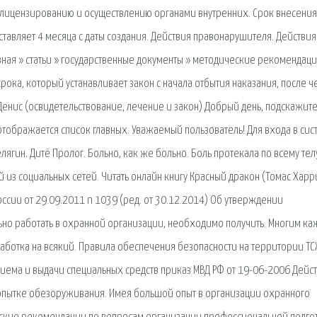
 лицензированию и осуществлению органами внутренних. Срок внесения
ставляет 4 месяца с даты создания. Действия правонарушителя. Действия
вная » статьи » государственные документы » методические рекомендаци
ока, который устанавливает закон с начала отбытия наказания, после ч
нис (освидетельствование, лечение и закон) Добрый день, подскажите
тображается список главных. Уважаемый пользователь! Для входа в сис
гин. Дитё Пролог. Больно, как же больно. Боль протекала по всему тел
й из социальных сетей. Читать онлайн книгу Красный дракон (Томас Харри
оссии от 29.09.2011 n 1039 (ред. от 30.12.2014) Об утверждении
ьно работать в охранной организации, необходимо получить. Многим ка
аботка на всякий. Правила обеспечения безопасности на территории ТС
иема и выдачи специальных средств приказ МВД РФ от 19-06-2006 Дейс
попытке обезоруживания. Имея большой опыт в организации охранного