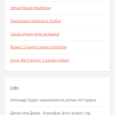
Заячья банька мультфильм
Презентация сложение в столбик
Скачать музыку через вк мьюзик
Фильм 22 минуты скачать торрентом
Sniper ghost warrior 2 скачать трейнер
Links
Александр Гордон: национальность,сколько лет Гордону.
Диктор Алла Данько - биография, фото, возраст, год