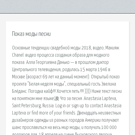
Показ моды песни
Основные тенденции свадебной моды 2018, видео; Макияж
Chanel: видео процесса создания образа для модного
показа. Алла Георгиевна Данько — в прошлом диктор
Центрального телевидения, родилась 15 марта 1946 в
Москве (возраст 69 лет на данный момент). Открытый показ
проекта "Белая неделя моды", специальный гость Эвелина
Блёданс. Погодка кайф!!! Хочется петь !!!! )))) Ниже текст песни
на понятном мне языке浪 Что за песня. Anastasia Lapteva,
Saint Petersburg, Russia. Log in or sign up to contact Anastasia
Lapteva or find more of your friends. Двенадцать неизвестных
дизайнеров одежды из разных городов Америки получают
шанс прославиться на весь мир моды, и получить 100 000
долларов для. 18 апреля на сцене Лысковского дворца