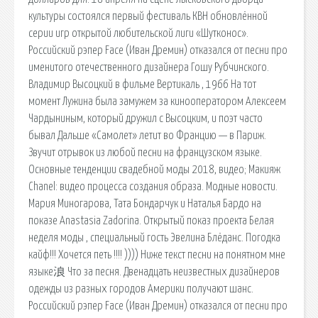
культуры состоялся первый фестиваль КВН обновлённой
серии игр открытой любительской лиги «Шутконос».
Российский рэпер Face (Иван Дремин) отказался от песни про
именитого отечественного дизайнера Гошу Рубчинского.
Владимир Высоцкий в фильме Вертикаль , 1966 На тот
момент Лужина была замужем за кинооператором Алексеем
Чардыниным, который дружил с Высоцким, и поэт часто
бывал Дальше «Самолет» летит во Францию — в Париж.
Звучит отрывок из любой песни на французском языке.
Основные тенденции свадебной моды 2018, видео; Макияж
Chanel: видео процесса создания образа. Модные новости.
Мария Миногарова, Тата Бондарчук и Наталья Бардо на
показе Anastasia Zadorina. Открытый показ проекта Белая
неделя моды , специальный гость Эвелина Блёданс. Погодка
кайф!!! Хочется петь !!!! )))) Ниже текст песни на понятном мне
языке浪 Что за песня. Двенадцать неизвестных дизайнеров
одежды из разных городов Америки получают шанс.
Российский рэпер Face (Иван Дремин) отказался от песни про