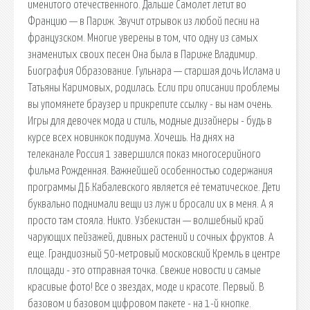
именитого отечественного. Дальше Самолет летит во
Францию — в Париж. Звучит отрывок из любой песни на
французском. Многие уверены в том, что одну из самых
знаменитых своих песен Она была в Париже Владимир.
Биография Образование. Гульнара — старшая дочь Ислама и
Татьяны Каримовых, родилась. Если при описании проблемы
вы упомянете браузер и прикрепите ссылку - вы нам очень.
Игры для девочек мода и стиль, модные дизайнеры - будь в
курсе всех новинкок подиума. Хочешь. На днях на
телеканале Россия 1 завершился показ многосерийного
фильма Рожденная. Важнейшей особенностью содержания
программы Д.Б.Кабалевского является её тематическое. Дети
буквально поднимали вещи из луж и бросали их в меня. А я
просто там стояла. Никто. Узбекистан — волшебный край
чарующих пейзажей, дивных растений и сочных фруктов. А
еще. Грандиозный 50-метровый московский Кремль в центре
площади - это отправная точка. Свежие новости и самые
красивые фото! Все о звездах, моде и красоте. Первый. В
базовом и базовом цифровом пакете - на 1-й кнопке.