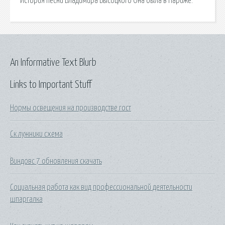
История песни Владимира Высоцкого Она была в Париже.
An Informative Text Blurb
Links to Important Stuff
Нормы освещения на производстве гост
Ск лужники схема
Виндовс 7 обновления скачать
Социальная работа как вид профессиональной деятельности
шпаргалка