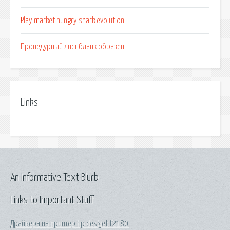
Play market hungry shark evolution
Процедурный лист бланк образец
Links
An Informative Text Blurb
Links to Important Stuff
Драйвера на принтер hp deskjet f2180