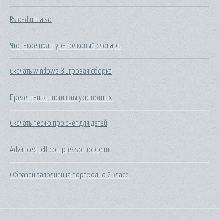
Rsload ultraiso
Что такое политура толковый словарь
Скачать windows 8 игровая сборка
Презентация инстинкты у животных
Скачать песню про снег для детей
Advanced pdf compressor торрент
Образец заполнения портфолио 2 класс