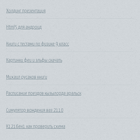
Холдинг презентация
Html5 для андроид
Книги с тестами по физике 9 класс
Картинки феи и эльфы скачать
Михаил русаков книги
Расписание поездов кызылорда аральск
Симулятор вождения ваз 2110
К1216ен1 как проверить схема