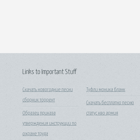
Links to Important Stuff
Скачать новогодние песни
Туфли моника бланк
сборник торрент
Скачать бесплатно песню
Образец приказа
статус кво армия
утверждения инструкции по
охране труда