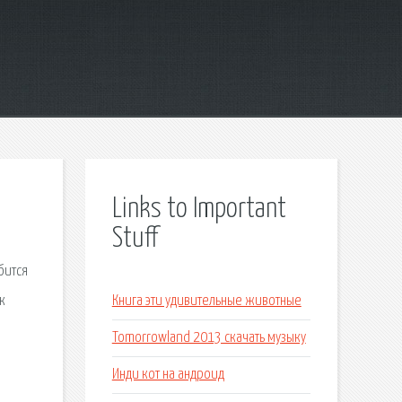
Links to Important
Stuff
бится
к
Книга эти удивительные животные
Tomorrowland 2013 скачать музыку
Инди кот на андроид