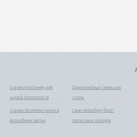
A
Скачать программу для
Однолинейные схемы как
онлайн просмотра тв
читать
Скачать бесплатно песня о
Санкт петербург брест
волшебном цветке
расписание поездов