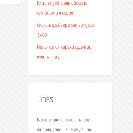
Extra english с английскими
субтитрами 4 серия
Скачать драйверы samsung scx
3400
Меланхолия харухи судзумии
купить книгу
Links
Как красиво нарисовать сову,
филина, совенка карандашом.