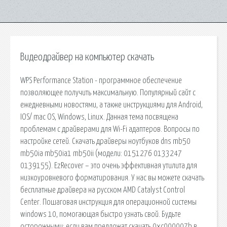
Видеодрайвер на компьютер скачать
WPS Performance Station - программное обеспечение
позволяющее получить максимальную. Популярный сайт c
ежедневными новостями, а также инструкциями для Android,
IOS/ mac OS, Windows, Linux. Данная тема посвящена
проблемам с драйверами для Wi-Fi адаптеров. Вопросы по
настройке сетей. Скачать драйверы ноутбуков dns mb50
mb50ia mb50ia1 mb50ii (модели: 0151276 0133247
0139155). EzRecover – это очень эффективная утилита для
низкоуровневого форматирования. У нас вы можете скачать
бесплатные драйвера на русском AMD Catalyst Control
Center. Пошаговая инструкция для операционной системы
windows 10, помогающая быстро узнать свой. Будьте
осторожными: если вам предложат скачать 0xc000007b в