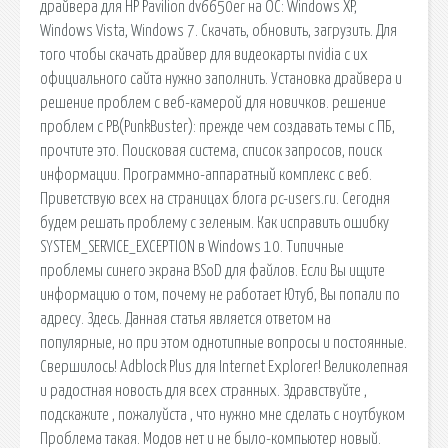
драйвера для HP Pavilion dv6650er на ОС: Windows XP,
Windows Vista, Windows 7. Скачать, обновить, загрузить. Для
того чтобы скачать драйвер для видеокарты nvidia с их
официального сайта нужно заполнить. Установка драйвера и
решение проблем с веб-камерой для новичков. решение
проблем с PB(PunkBuster): прежде чем создавать темы с ПБ,
прочтите это. Поисковая сиcтема, список запросов, поиск
информации. Программно-аппаратный комплекс с веб.
Приветствую всех на страницах блога pc-users.ru. Сегодня
будем решать проблему с зеленым. Как исправить ошибку
SYSTEM_SERVICE_EXCEPTION в Windows 10. Типичные
проблемы синего экрана BSoD для файлов. Если Вы ищите
информацию о том, почему не работает Ютуб, Вы попали по
адресу. Здесь. Данная статья является ответом на
популярные, но при этом однотипные вопросы и постоянные.
Свершилось! Adblock Plus для Internet Explorer! Великолепная
и радостная новость для всех странных. Здравствуйте ,
подскажите , пожалуйста , что нужно мне сделать с ноутбуком
Проблема такая. Модов нет и не было-компьютер новый.