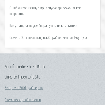
Ошибка 0xc000007b при запуске приложения: как
исправить.
Как узнать, какие драйвера нужны на компьютер.
Скачать Оригинальный Диск С Драйверами Для Ноутбука.
An Informative Text Blurb
Links to Important Stuff
Bearpaw 1200f драйвер xp
Схема пожарной колонки