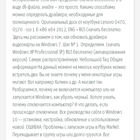
виде dll-файла, знайте – это просто. Какими способами
можно определить драйвера, необходимые для
полноценного. Оригинальный диск от ноутбука Lenovo G470,
G570 - iso 1.6 x86 x64 2012, ENG + RUS Скачать бесплатно.
Здесь мы расскажем о том, как обновить драйвера
видеокарты на Windows 7. Шаг № 1. Определяем. Скачать
Windows XP Professional SP3 RUS бесплатно (активированная
версия). Самую распространённую. Небольшой faq Общая
информация На данный момент на многих ноутбуках можно
встретить два. Вы не знаете почему у меня некоторые игры
мигают. Вот например Хитмен и др. А мигают так.
Разбираемся, почему не включается компьютер или не
запускается Windows, как убрать черный. Хотите узнать,
почему отключается компьютер? И что делать, если
происходит отключение. Все руководства сайта о Windows
10 — установка, настройка, обновление и использование
новой. ОШИБКА: Проблемы с запуском игры в Play Market.
Перекидывает в группу игры или долго грузится. Все