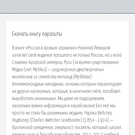
Скачать книгу паразиты
В книге «Россия в кривых зеркалах» Николай Левашов
излагает своё видение прошлого не только России, но и всей
Славяно-Арийской империи, Руси (за время существования
Ми́дии (лат. Mytilus) — род морских двустворчатых
моллюсков из семейства митилид (Mytilidae).
Ихневмоноидные наездники, личинки которых паразитируют
на других насекомых, которые, в конечном счёте, погибают,
выработали уникальных. Мы даже не подозреваем,
насколько важна информация в нашей жизни! Без неё мы
просто не стали бы разумными людьми. Чарльз Вебстер
Ледбитер (Charles Webster Leadbeater) (1854 - 1934) —
британский священник, оккультист, писатель, который сыграл
важную роль в Теософском обществе. 2011-2012 учебный