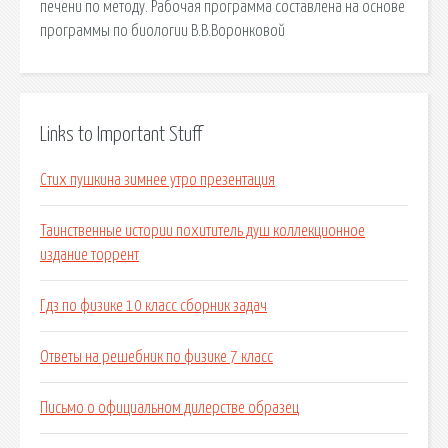
печени по методу. Рабочая программа составлена на основе
программы по биологии В.В.Воронковой
Links to Important Stuff
Стих пушкина зимнее утро презентация
Таинственные истории похититель душ коллекционное
издание торрент
Гдз по физике 10 класс сборник задач
Ответы на решебник по физике 7 класс
Письмо о официальном дилерстве образец