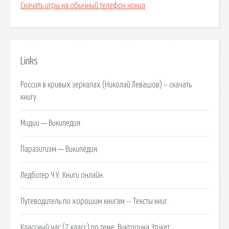
Скачать игры на обычный телефон нокиа
Links
Россия в кривых зеркалах (Николай Левашов) – скачать
книгу.
Мидии — Википедия.
Паразитизм — Википедия.
Ледбитер Ч.У. Книги онлайн.
Путеводитель по хорошим книгам -- Тексты книг.
Классный час (7 класс) по теме: Викторина Этикет.