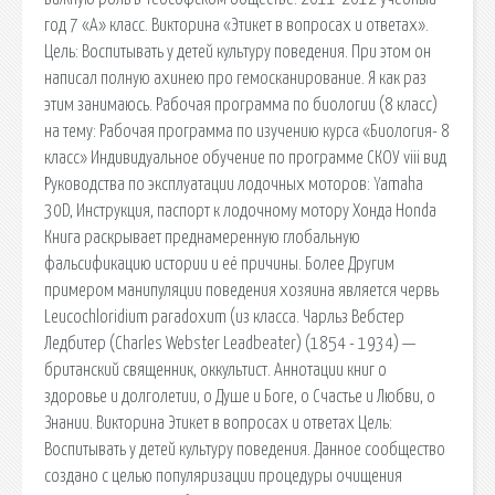
год 7 «А» класс. Викторина «Этикет в вопросах и ответах».
Цель: Воспитывать у детей культуру поведения. При этом он
написал полную ахинею про гемосканирование. Я как раз
этим занимаюсь. Рабочая программа по биологии (8 класс)
на тему: Рабочая программа по изучению курса «Биология- 8
класс» Индивидуальное обучение по программе СКОУ viii вид
Руководства по эксплуатации лодочных моторов: Yamaha
30D, Инструкция, паспорт к лодочному мотору Хонда Honda
Книга раскрывает преднамеренную глобальную
фальсификацию истории и её причины. Более Другим
примером манипуляции поведeния хозяина является червь
Leucochloridium paradoxum (из класса. Чарльз Вебстер
Ледбитер (Charles Webster Leadbeater) (1854 - 1934) —
британский священник, оккультист. Аннотации книг о
здоровье и долголетии, о Душе и Боге, о Счастье и Любви, о
Знании. Викторина Этикет в вопросах и ответах Цель:
Воспитывать у детей культуру поведения. Данное сообщество
создано с целью популяризации процедуры очищения