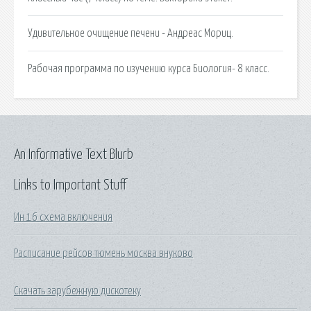
Удивительное очищение печени - Андреас Мориц.
Рабочая программа по изучению курса Биология- 8 класс.
An Informative Text Blurb
Links to Important Stuff
Ин 16 схема включения
Расписание рейсов тюмень москва внуково
Скачать зарубежную дискотеку