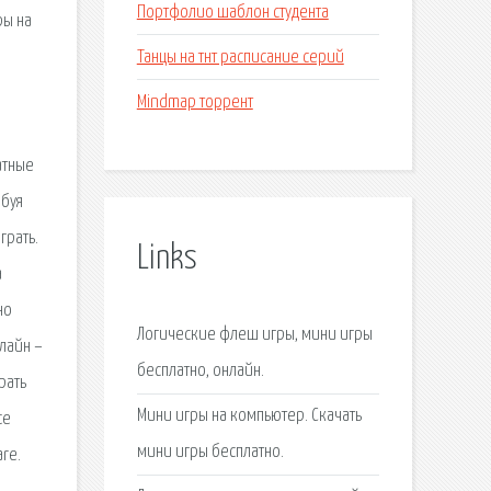
Портфолио шаблон студента
ры на
Танцы на тнт расписание серий
Mindmap торрент
атные
ебуя
грать.
Links
а
но
Логические флеш игры, мини игры
лайн –
бесплатно, онлайн.
рать
Мини игры на компьютер. Скачать
се
мини игры бесплатно.
re.