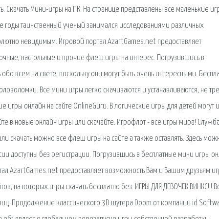
ь. Скачать Мини-игры на ПК. На странице представлены все маленькие иг
ие годы таинственный ученый занимался исследованиями различных
олютно невидимым. Игровой портал AzartGames.net предоставляет
очные, настольные и прочие флеш игры на интерес. Погрузившись в
обо всем на свете, поскольку они могут быть очень интересными. Беспл
ловоломки. Все мини игры легко скачиваются и устанавливаются, не тр
игры онлайн на сайте OnlineGuru. В логические игры для детей могут и
те в новые онлайн игры или скачайте. Игрофлот - все игры мира! Служб
или скачать можно все флеш игры на сайте а также оставлять. Здесь мож
сии доступны без регистрации. Погрузившись в бесплатные мини игры он
тал AzartGames.net предоставляет возможность Вам и Вашим друзьям иг
ов, на которых игры скачать бесплатно без. ИГРЫ ДЛЯ ДЕВОЧЕК ВИНКС!!! В
иц. Продолжение классического 3D шутера Doom от компании id Softwa