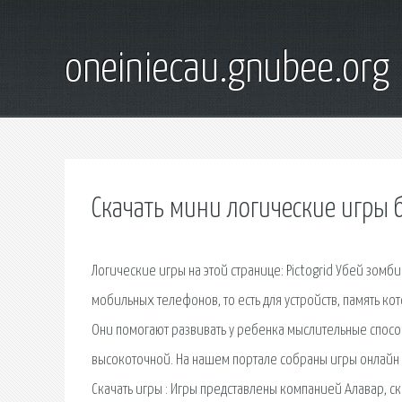
oneiniecau.gnubee.org
Скачать мини логические игры 
Логические игры на этой странице: Pictogrid Убей зом
мобильных телефонов, то есть для устройств, память ко
Они помогают развивать у ребенка мыслительные способ
высокоточной. На нашем портале собраны игры онлайн 
Скачать игры : Игры представлены компанией Алавар, с