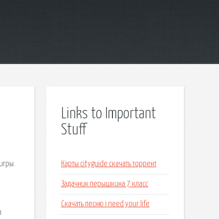
Links to Important
Stuff
игры.
Карты cityguide скачать торрент
Задачник перышкина 7 класс
.
Скачать песню i need your life
и