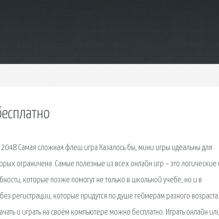
бесплатно
би 2048 Самая сложная флеш игра Казалось бы, мини игры идеальны для
торых ограничена. Самые полезные из всех онлайн игр – это логические 
ности, которые позже помогут не только в школьной учебе, но и в
без регистрации, которые придутся по душе геймерам разного возраста
качать и играть на своём компьютере можно бесплатно. Играть онлайн ил