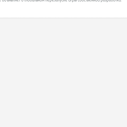
ine объявляет о глобальном перезапуске игры собственной разработки.