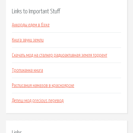
Links to Important Stuff
Аккорды едем в бэхе
Книга звуки земли
Скачать мод на сталкер радиоактивная земля торрент
Тропиканка книга
Расписания намазов в красноярске
Депеш мод precious перевод