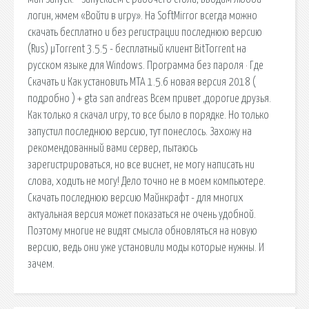
логин, жмем «Войти в игру». На SoftMirror всегда можно
скачать бесплатно и без регистрации последнюю версию
(Rus) µTorrent 3.5.5 - бесплатный клиент BitTorrent на
русском языке для Windows. Программа без пароля · Где
Скачать и Как установить МТА 1.5.6 новая версия 2018 (
подробно ) + gta san andreas Всем привет ,дорогие друзья.
Как только я скачал игру, то все было в порядке. Но только
запустил последнюю версию, тут понеслось. Захожу на
рекомендованный вами сервер, пытаюсь
зарегистрироваться, но все виснет, не могу написать ни
слова, ходить не могу! Дело точно не в моем компьютере.
Скачать последнюю версию Майнкрафт - для многих
актуальная версия может показаться не очень удобной.
Поэтому многие не видят смысла обновляться на новую
версию, ведь они уже установили моды которые нужны. И
зачем.