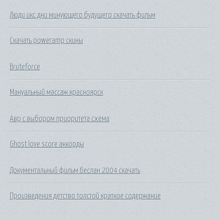
Люди икс дни минующего будущего скачать фильм
Скачать poweramp скины
Bruteforce
Мануальный массаж красноярск
Авр с выбором приоритета схема
Ghost love score аккорды
Документальный фильм беслан 2004 скачать
Произведения детство толстой краткое содержание