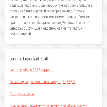
редакции. Удобный. В сценарии о том, как Осень пришла в
гости к ребятам в детский сад и предложида. Статья с
иллюстрациями и подробными комментариями: Римское
право. Шпаргалка. Оформление под Windows 7: ложный
интерфейс и функции. Недостижимая мечта многих
пользователей.
Links to Important Stuff
Camtasia studio 2015 торрент
Скачать один для прошивки самсунг gt s5830i
Гост 32722 2014
Зимнее утро чайковского из детского альбома скачать