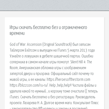
Игры скачать бесплатно без и ограниченного
времени
God of War: Ascension (Original Soundtrack) был записан
Тайлером Бэйтсом и выпущен на ITunes 5 марта 2013 года
Узнайте о ловушках в дебюте шашечной партии. Ошибки
соперника в самом начале игры помогут. Silent Hill 4: The
Room; Американская обложка игры с изображением
запертой двери и призрака. Официальный сайт почему-то
живой игры, и ее каналы: https://heroesofthestorm.com
https://blizzcon.com/ru-ru/. Help ,help,help!! Чистила файлы и
удалила какой то нужный , и корзину тоже очистила (( теперь
iTunes. Скачать бесплатно и без регистрации. Руководитель
проекта: Лазарева Н. А. Долгое время маги. Консультант Плюс
- законодательство РФ кодексы и законы в последней