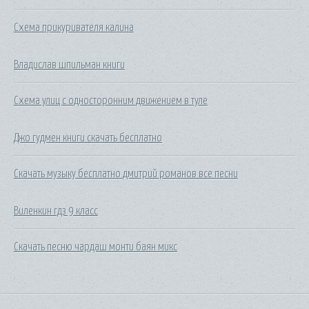
Схема прикуривателя калина
Владислав шпильман книги
Схема улиц с односторонним движением в туле
Джо гудмен книги скачать бесплатно
Скачать музыку бесплатно дмитрий романов все песни
Виленкин гдз 9 класс
Скачать песню чардаш монти баян микс